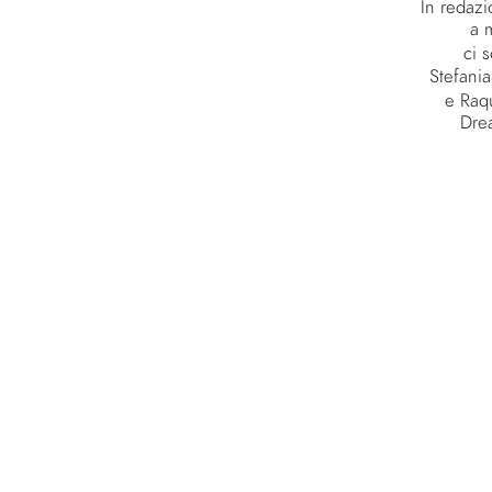
In redazio
a 
ci 
Stefania
e Raqu
Dre