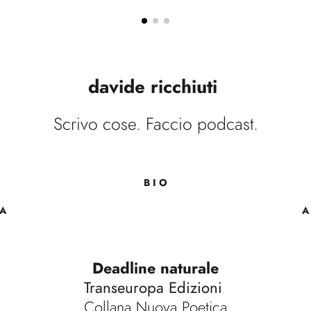
davide ricchiuti
Scrivo cose. Faccio podcast.
B I O
 A
A
Deadline n
aturale
Transeuropa Edizioni 
Collana Nuova Poetica