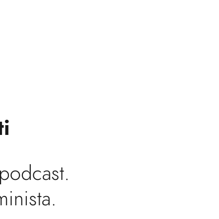
ti
 podcast.
minista.